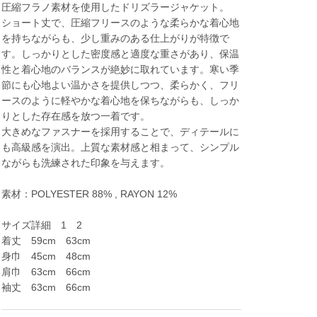
圧縮フラノ素材を使用したドリズラージャケット。
ショート丈で、圧縮フリースのような柔らかな着心地
を持ちながらも、少し重みのある仕上がりが特徴で
す。しっかりとした密度感と適度な重さがあり、保温
性と着心地のバランスが絶妙に取れています。寒い季
節にも心地よい温かさを提供しつつ、柔らかく、フリ
ースのように軽やかな着心地を保ちながらも、しっか
りとした存在感を放つ一着です。
大きめなファスナーを採用することで、ディテールに
も高級感を演出。上質な素材感と相まって、シンプル
ながらも洗練された印象を与えます。
素材：POLYESTER 88% , RAYON 12%
サイズ詳細 1 2
着丈 59cm 63cm
身巾 45cm 48cm
肩巾 63cm 66cm
袖丈 63cm 66cm