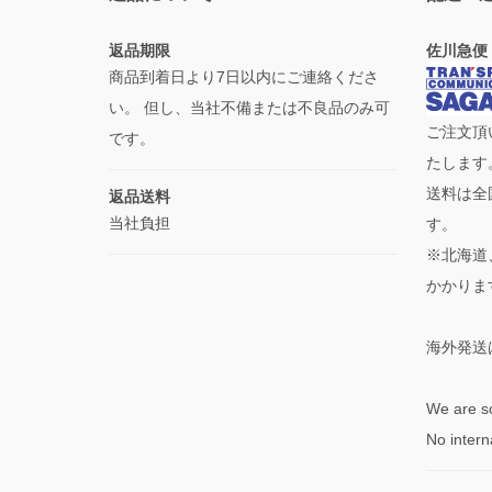
返品期限
佐川急便
商品到着日より7日以内にご連絡くださ
い。 但し、当社不備または不良品のみ可
ご注文頂
です。
たします
送料は全
返品送料
当社負担
す。
※北海道
かかりま
海外発送
We are so
No intern